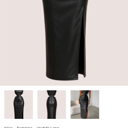
Início
.
Feminino
.
Vestido Lana