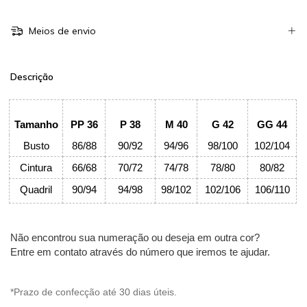
Meios de envio
Descrição
Tamanho
PP 36
P 38
M 40
G 42
GG 44
Busto
86/88
90/92
94/96
98/100
102/104
Cintura
66/68
70/72
74/78
78/80
80/82
Quadril
90/94
94/98
98/102
102/106
106/110
Não encontrou sua numeração ou deseja em outra cor?
Entre em contato através do número que iremos te ajudar.
*Prazo de confecção até 30 dias úteis.