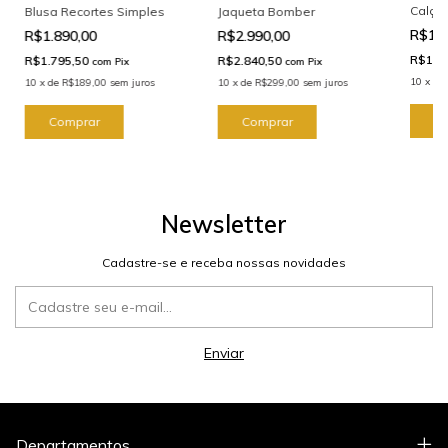
Calça
Blusa Recortes Simples
Jaqueta Bomber
R$1.8
R$1.890,00
R$2.990,00
R$1.7
R$1.795,50
R$2.840,50
com
Pix
com
Pix
10
x
de
10
x
de
R$189,00
sem juros
10
x
de
R$299,00
sem juros
C
Comprar
Comprar
Newsletter
Cadastre-se e receba nossas novidades
Departamentos